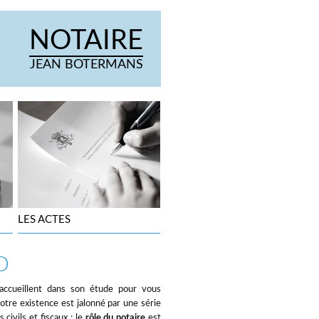
NOTAIRE
JEAN BOTERMANS
LES ACTES
D
accueillent dans son étude pour vous
votre existence est jalonné par une série
ivils et fiscaux : le
rôle du notaire
est